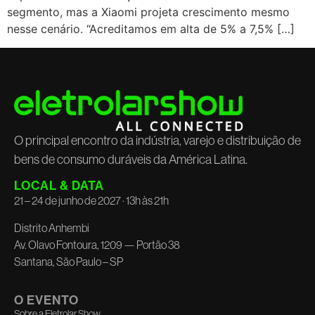
segmento, mas a Xiaomi projeta crescimento mesmo
nesse cenário. “Acreditamos em alta de 5% a 7,5% […]
O principal encontro da indústria, varejo e distribuição de
bens de consumo duráveis da América Latina.
LOCAL & DATA
21 – 24 de junho de 2027 · 13h às 21h
Distrito Anhembi
Av. Olavo Fontoura, 1209 — Portão 38
Santana, São Paulo – SP
O EVENTO
Sobre a Eletrolar Show