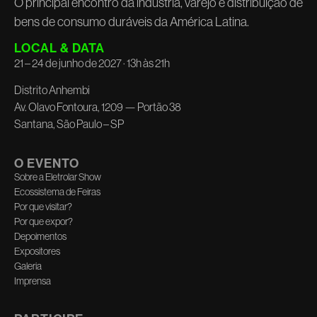
O principal encontro da indústria, varejo e distribuição de
bens de consumo duráveis da América Latina.
LOCAL & DATA
21 – 24 de junho de 2027 · 13h às 21h
Distrito Anhembi
Av. Olavo Fontoura, 1209 — Portão 38
Santana, São Paulo – SP
O EVENTO
Sobre a Eletrolar Show
Ecossistema de Feiras
Por que visitar?
Por que expor?
Depoimentos
Expositores
Galeria
Imprensa