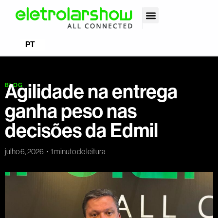
EN
PT
ES
Agilidade na entrega
BLOG
ganha peso nas
decisões da Edmil
julho 6, 2026
1 minuto de leitura