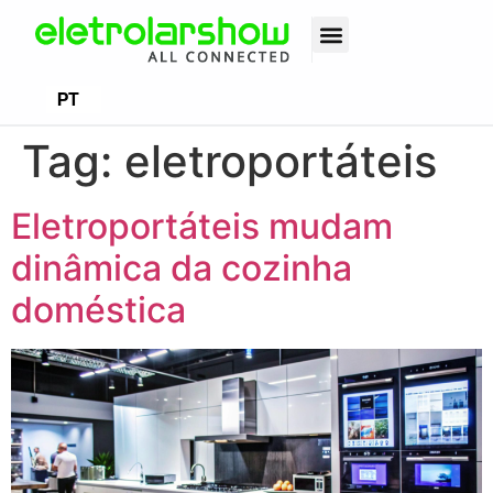
EN
PT
ES
Tag:
eletroportáteis
Eletroportáteis mudam
dinâmica da cozinha
doméstica