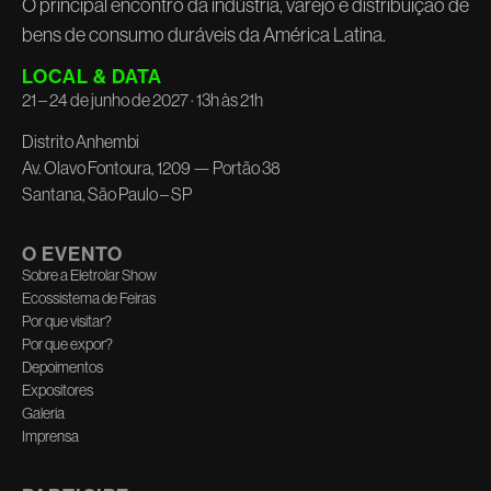
O principal encontro da indústria, varejo e distribuição de
bens de consumo duráveis da América Latina.
LOCAL & DATA
21 – 24 de junho de 2027 · 13h às 21h
Distrito Anhembi
Av. Olavo Fontoura, 1209 — Portão 38
Santana, São Paulo – SP
O EVENTO
Sobre a Eletrolar Show
Ecossistema de Feiras
Por que visitar?
Por que expor?
Depoimentos
Expositores
Galeria
Imprensa