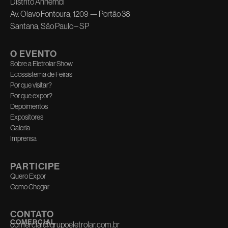
Distrito Anhembi
Av. Olavo Fontoura, 1209 — Portão 38
Santana, São Paulo – SP
O EVENTO
Sobre a Eletrolar Show
Ecossistema de Feiras
Por que visitar?
Por que expor?
Depoimentos
Expositores
Galeria
Imprensa
PARTICIPE
Quero Expor
Como Chegar
CONTATO
COMERCIAL
comercial@grupoeletrolar.com.br