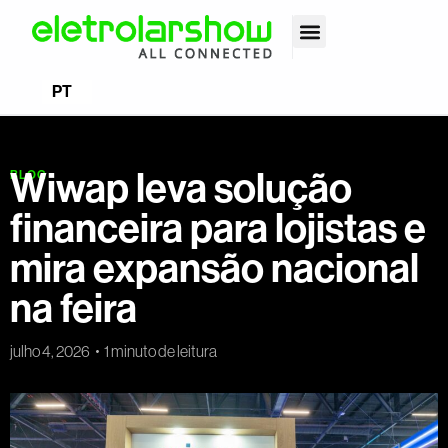
EN
PT
ES
Wiwap leva solução
BLOG
financeira para lojistas e
mira expansão nacional
na feira
julho 4, 2026
1 minuto de leitura