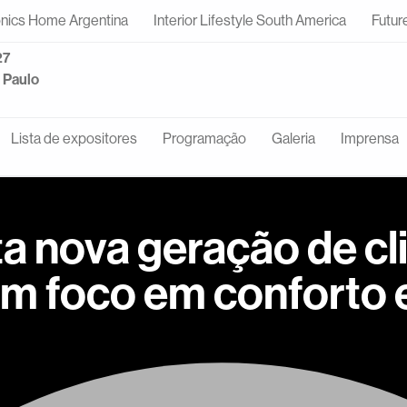
onics Home Argentina
Interior Lifestyle South America
Futur
27
o Paulo
Lista de expositores
Programação
Galeria
Imprensa
ta nova geração de c
m foco em conforto e