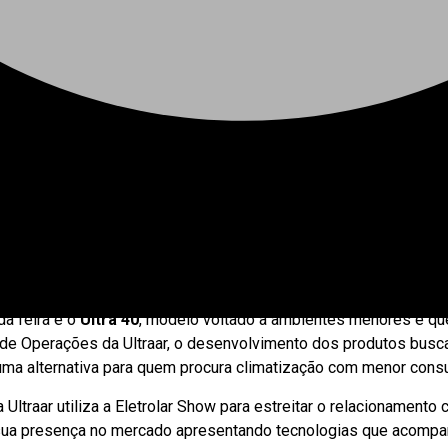
evadas, soluções para climatização ganharam espaço tanto em 
tando sua linha de climatizadores evaporativos portáteis, desenv
s tipos de ambientes, dos espaços residenciais a áreas comerci
da feira é o
Ultra 40
, modelo voltado a ambientes menores e qu
a de Operações da Ultraar, o desenvolvimento dos produtos bus
o uma alternativa para quem procura climatização com menor cons
ltraar utiliza a Eletrolar Show para estreitar o relacionamento 
r sua presença no mercado apresentando tecnologias que acom