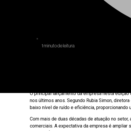
1 minuto de leitura
Em um cenário de temperaturas cada vez mais el
Ultraar participou da Eletrolar Show 2026 apresen
aumentar o conforto térmico e atender diferente
O principal lançamento da empresa nesta edição 
nos últimos anos. Segundo Rubia Simon, diretor
baixo nível de ruído e eficiência, proporcionand
Com mais de duas décadas de atuação no setor, a U
comerciais. A expectativa da empresa é amplia