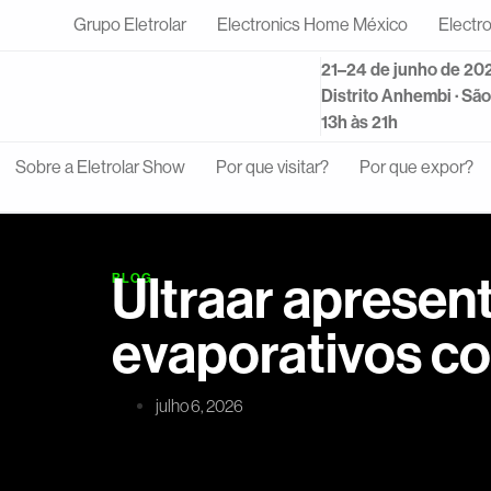
Grupo Eletrolar
Electronics Home México
Electr
21–24 de junho de 20
Distrito Anhembi · Sã
13h às 21h
Sobre a Eletrolar Show
Por que visitar?
Por que expor?
Ultraar apresen
BLOG
evaporativos co
julho 6, 2026