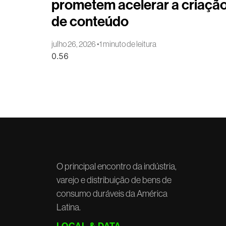
prometem acelerar a criaçã
de conteúdo
julho 26, 2026
1 minuto de leitura
O principal encontro da indústria,
varejo e distribuição de bens de
consumo duráveis da América
Latina.