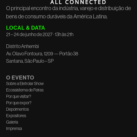
O principal encontro da indústria, varejo e distribuição de
bens de consumo duráveis da América Latina.
LOCAL & DATA
21 – 24 de junho de 2027 · 13h às 21h
Distrito Anhembi
Av. Olavo Fontoura, 1209 — Portão 38
Santana, São Paulo – SP
O EVENTO
Sobre a Eletrolar Show
Ecossistema de Feiras
Por que visitar?
Por que expor?
Depoimentos
Expositores
Galeria
Imprensa