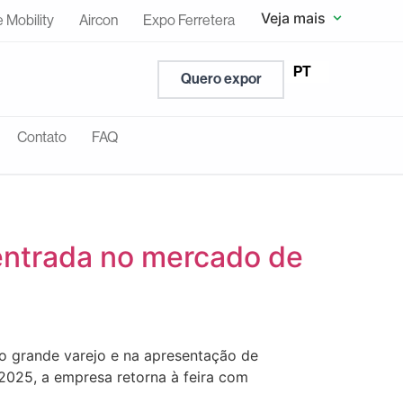
Veja mais
e Mobility
Aircon
Expo Ferretera
EN
PT
ES
Quero expor
Contato
FAQ
entrada no mercado de
o grande varejo e na apresentação de
2025, a empresa retorna à feira com