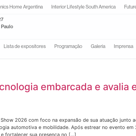
onics Home Argentina
Interior Lifestyle South America
Futur
27
o Paulo
Lista de expositores
Programação
Galeria
Imprensa
cnologia embarcada e avalia 
r Show 2026 com foco na expansão de sua atuação junto a
gia automotiva e mobilidade. Após estrear no evento em 
 e fortalecer sua presença no […]