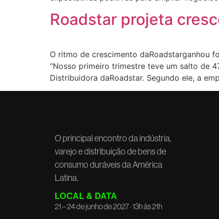
Roadstar projeta cre
O ritmo de crescimento daRoadstarganhou forç
“Nosso primeiro trimestre teve um salto de 4
Distribuidora daRoadstar. Segundo ele, a em
O principal encontro da indústria,
varejo e distribuição de bens de
consumo duráveis da América
Latina.
LOCAL & DATA
21 – 24 de junho de 2027 · 13h às 21h