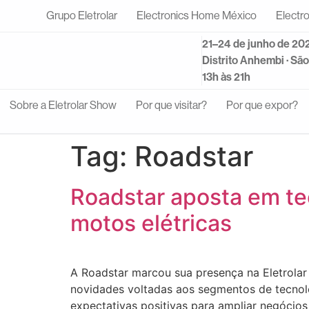
Grupo Eletrolar
Electronics Home México
Electr
21–24 de junho de 20
Distrito Anhembi · Sã
13h às 21h
Sobre a Eletrolar Show
Por que visitar?
Por que expor?
Tag:
Roadstar
Roadstar aposta em te
motos elétricas
A Roadstar marcou sua presença na Eletrola
novidades voltadas aos segmentos de tecnolo
expectativas positivas para ampliar negócios