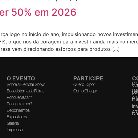
scer 50% em 2026
a logo no início do ano, impulsionando novos investimento
7%, o que nos dá coragem para investir ainda mais no merc
presa vem direcionando esforços para produtos […]
O EVENTO
PARTICIPE
C
C
Sobre a Eletrolar Show
Quero Expor
co
I
Ecossistema de Feiras
Como Chegar
pa
Por que visitar?
AT
Na
Por que expor?
Int
Depoimentos
AT
Nac
Expositores
Galeria
Imprensa