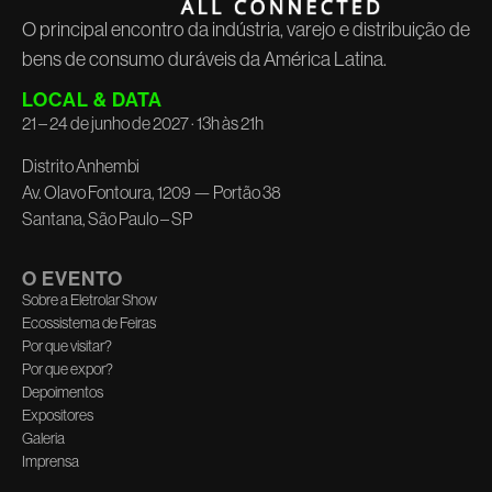
O principal encontro da indústria, varejo e distribuição de
bens de consumo duráveis da América Latina.
LOCAL & DATA
21 – 24 de junho de 2027 · 13h às 21h
Distrito Anhembi
Av. Olavo Fontoura, 1209 — Portão 38
Santana, São Paulo – SP
O EVENTO
Sobre a Eletrolar Show
Ecossistema de Feiras
Por que visitar?
Por que expor?
Depoimentos
Expositores
Galeria
Imprensa