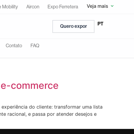
Veja mais
e Mobility
Aircon
Expo Ferretera
EN
PT
ES
Quero expor
Contato
FAQ
no e-commerce
experiência do cliente: transformar uma lista
te racional, e passa por atender desejos e