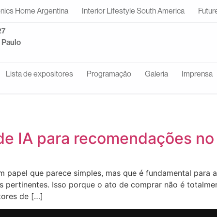
onics Home Argentina
Interior Lifestyle South America
Futur
27
o Paulo
Lista de expositores
Programação
Galeria
Imprensa
o de IA para recomendações 
um papel que parece simples, mas que é fundamental para a 
 pertinentes. Isso porque o ato de comprar não é totalmen
tores de […]