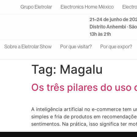
Grupo Eletrolar
Electronics Home México
Electr
21–24 de junho de 20
Distrito Anhembi · Sã
13h às 21h
Sobre a Eletrolar Show
Por que visitar?
Por que expor?
Tag:
Magalu
Os três pilares do us
A inteligência artificial no e-commerce tem 
simples e fria de produtos em recomendações
sentimentos. Na prática, isso significa ter mo