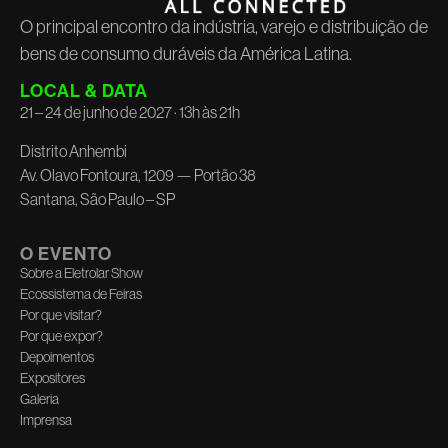
O principal encontro da indústria, varejo e distribuição de
bens de consumo duráveis da América Latina.
LOCAL & DATA
21 – 24 de junho de 2027 · 13h às 21h
Distrito Anhembi
Av. Olavo Fontoura, 1209 — Portão 38
Santana, São Paulo – SP
O EVENTO
Sobre a Eletrolar Show
Ecossistema de Feiras
Por que visitar?
Por que expor?
Depoimentos
Expositores
Galeria
Imprensa