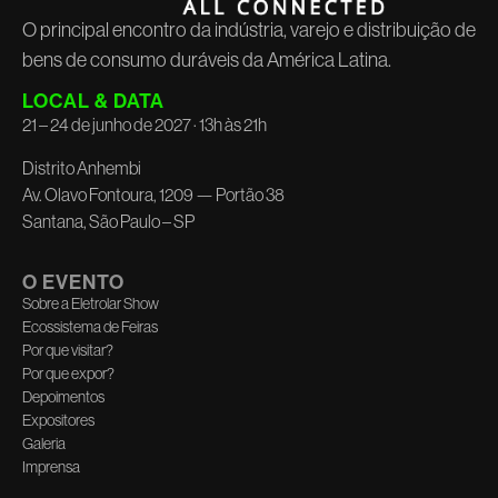
O principal encontro da indústria, varejo e distribuição de
bens de consumo duráveis da América Latina.
LOCAL & DATA
21 – 24 de junho de 2027 · 13h às 21h
Distrito Anhembi
Av. Olavo Fontoura, 1209 — Portão 38
Santana, São Paulo – SP
O EVENTO
Sobre a Eletrolar Show
Ecossistema de Feiras
Por que visitar?
Por que expor?
Depoimentos
Expositores
Galeria
Imprensa