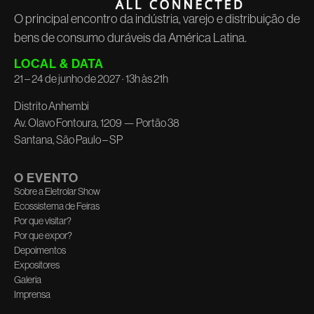
O principal encontro da indústria, varejo e distribuição de
bens de consumo duráveis da América Latina.
LOCAL & DATA
21 – 24 de junho de 2027 · 13h às 21h
Distrito Anhembi
Av. Olavo Fontoura, 1209 — Portão 38
Santana, São Paulo – SP
O EVENTO
Sobre a Eletrolar Show
Ecossistema de Feiras
Por que visitar?
Por que expor?
Depoimentos
Expositores
Galeria
Imprensa