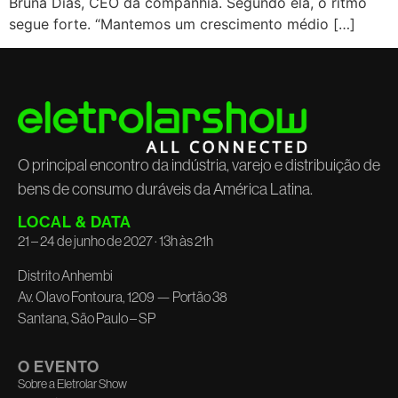
Bruna Dias, CEO da companhia. Segundo ela, o ritmo
segue forte. “Mantemos um crescimento médio […]
O principal encontro da indústria, varejo e distribuição de
bens de consumo duráveis da América Latina.
LOCAL & DATA
21 – 24 de junho de 2027 · 13h às 21h
Distrito Anhembi
Av. Olavo Fontoura, 1209 — Portão 38
Santana, São Paulo – SP
O EVENTO
Sobre a Eletrolar Show