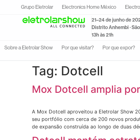
Grupo Eletrolar
Electronics Home México
Electr
21–24 de junho de 20
Distrito Anhembi · Sã
13h às 21h
Sobre a Eletrolar Show
Por que visitar?
Por que expor?
Tag:
Dotcell
Mox Dotcell amplia por
A Mox Dotcell aproveitou a Eletrolar Show 
seu portfólio com cerca de 200 novos produt
de expansão construída ao longo de duas dé