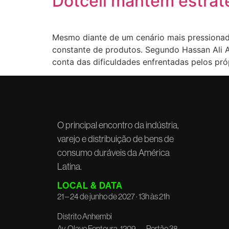
Dotcell mantém estrat
Mesmo diante de um cenário mais pressionado
constante de produtos. Segundo Hassan Ali A
conta das dificuldades enfrentadas pelos pr
O principal encontro da indústria,
varejo e distribuição de bens de
consumo duráveis da América
Latina.
LOCAL & DATA
21 – 24 de junho de 2027 · 13h às 21h
Distrito Anhembi
Av. Olavo Fontoura, 1209 — Portão 38