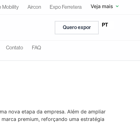
Veja mais
e Mobility
Aircon
Expo Ferretera
EN
PT
ES
Quero expor
Contato
FAQ
uma nova etapa da empresa. Além de ampliar
a marca premium, reforçando uma estratégia