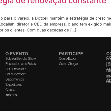
égia de renovação constante
 para o varejo, a Dotcell mantém a estratégia de crescim
bdallah, diretor e CEO da empresa, o ano tem exigido mais
óprios clientes. Com duas décadas de […]
O EVENTO
PARTICIPE
C
C
Sobre a Eletrolar Show
Quero Expor
co
I
Ecossistema de Feiras
Como Chegar
pa
Por que visitar?
AT
Na
Por que expor?
Int
Depoimentos
AT
Nac
Expositores
Galeria
Imprensa