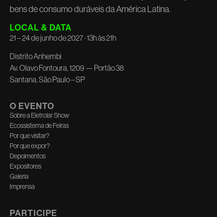
bens de consumo duráveis da América Latina.
LOCAL & DATA
21 – 24 de junho de 2027 · 13h às 21h
Distrito Anhembi
Av. Olavo Fontoura, 1209 — Portão 38
Santana, São Paulo – SP
O EVENTO
Sobre a Eletrolar Show
Ecossistema de Feiras
Por que visitar?
Por que expor?
Depoimentos
Expositores
Galeria
Imprensa
PARTICIPE