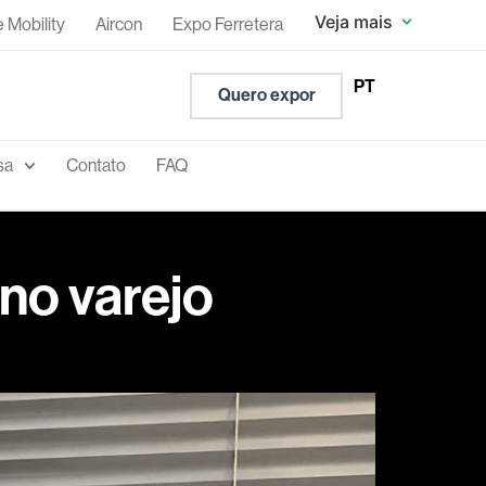
Veja mais
e Mobility
Aircon
Expo Ferretera
EN
PT
ES
Quero expor
sa
Contato
FAQ
no varejo