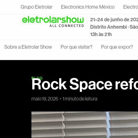
Grupo Eletrolar
Electronics Home México
Electr
21–24 de junho de 20
Distrito Anhembi · Sã
13h às 21h
Sobre a Eletrolar Show
Por que visitar?
Por que expor?
Rock Space refo
BLOG
maio 19, 2026
1 minuto de leitura