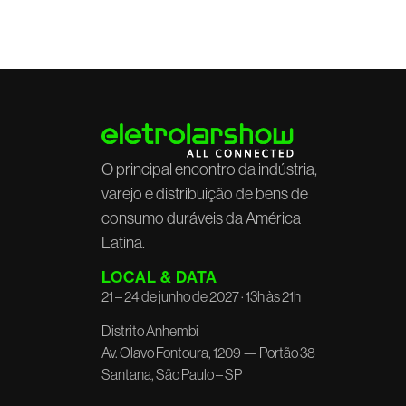
O principal encontro da indústria,
varejo e distribuição de bens de
consumo duráveis da América
Latina.
LOCAL & DATA
21 – 24 de junho de 2027 · 13h às 21h
Distrito Anhembi
Av. Olavo Fontoura, 1209 — Portão 38
Santana, São Paulo – SP