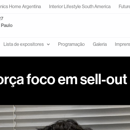
onics Home Argentina
Interior Lifestyle South America
Futur
27
o Paulo
Lista de expositores
Programação
Galeria
Impren
rça foco em sell-out 