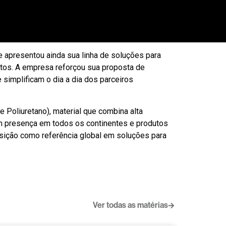
adora de Películas e Adesivos (Photo Sticker
r cortes com precisão de até 0,1 mm. A solução
de capas, skins e outros acessórios.
 apresentou ainda sua linha de soluções para
utos. A empresa reforçou sua proposta de
implificam o dia a dia dos parceiros
e Poliuretano), material que combina alta
Com presença em todos os continentes e produtos
posição como referência global em soluções para
Ver todas as matérias