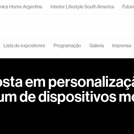
onics Home Argentina
Interior Lifestyle South America
Futur
Lista de expositores
Programação
Galeria
Imprensa
ta em personalizaçã
m de dispositivos m
destacando seu portfólio de soluções para proteção e personal