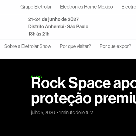
Grupo Eletrolar
Electronics Home México
Electr
21–24 de junho de 2027
Distrito Anhembi · São Paulo
13h às 21h
Sobre a Eletrolar Show
Por que visitar?
Por que expor?
Rock Space apos
BLOG
proteção premiu
julho 5, 2026
1 minuto de leitura
A Rock Space participou da Eletrolar Show 2026 