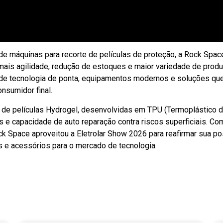
 O principal lançamento da marca foi a nova Impressora e Recort
ir fotos e adesivos personalizados com alta resolução e realiza
es exclusivos, ampliando as possibilidades de personalização 
 máquinas para recorte de películas de proteção, a Rock Space
ais agilidade, redução de estoques e maior variedade de prod
e tecnologia de ponta, equipamentos modernos e soluções que s
nsumidor final.
ha de películas Hydrogel, desenvolvidas em TPU (Termoplástico d
ctos e capacidade de auto reparação contra riscos superficiais. 
Rock Space aproveitou a Eletrolar Show 2026 para reafirmar sua 
s e acessórios para o mercado de tecnologia.