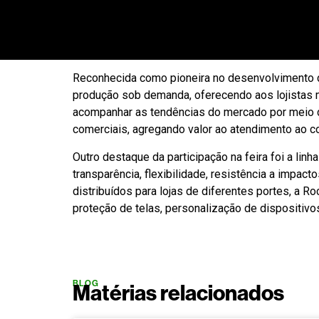
tecnologia, praticidade e inovação para o varejo.
Printer and Cutter), equipamento capaz de imprim
também permite escanear imagens e criar templat
Reconhecida como pioneira no desenvolvimento de
produção sob demanda, oferecendo aos lojistas m
acompanhar as tendências do mercado por meio d
comerciais, agregando valor ao atendimento ao co
Outro destaque da participação na feira foi a lin
transparência, flexibilidade, resistência a impa
distribuídos para lojas de diferentes portes, a 
proteção de telas, personalização de dispositivo
BLOG
Matérias relacionados