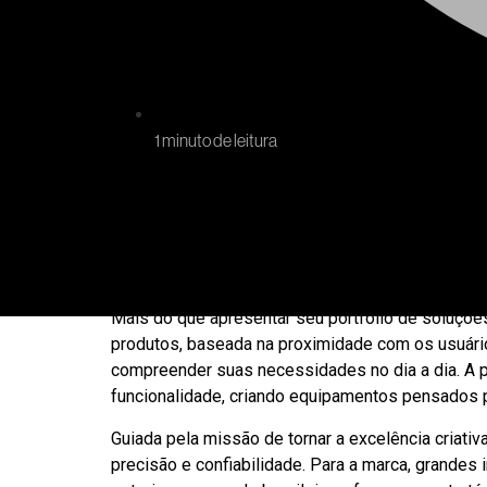
1 minuto de leitura
A NEEWER escolheu a Eletrolar Show para marcar s
para apresentar a marca ao público nacional, forta
caminho para novas parcerias comerciais no país.
Mais do que apresentar seu portfólio de soluçõe
produtos, baseada na proximidade com os usuári
compreender suas necessidades no dia a dia. A p
funcionalidade, criando equipamentos pensados p
Guiada pela missão de tornar a excelência criat
precisão e confiabilidade. Para a marca, grandes 