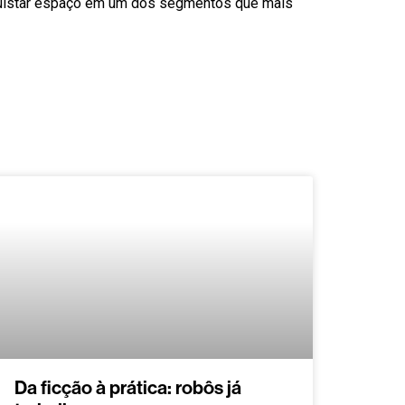
onquistar espaço em um dos segmentos que mais
Da ficção à prática: robôs já