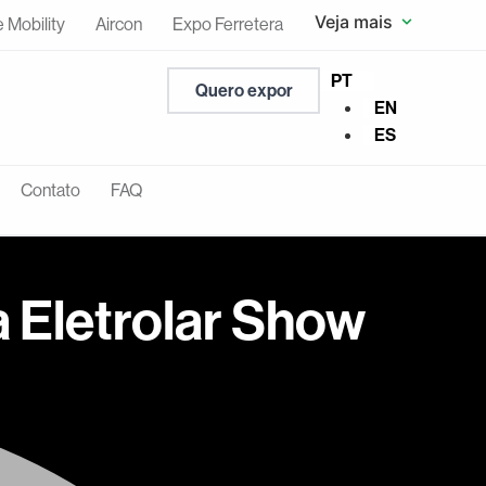
Veja mais
e Mobility
Aircon
Expo Ferretera
PT
Quero expor
EN
ES
Contato
FAQ
 Eletrolar Show