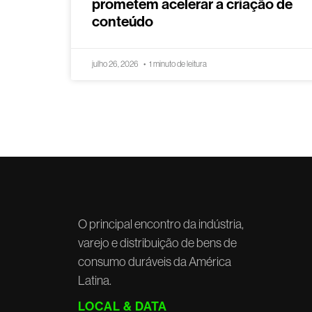
prometem acelerar a criação de
conteúdo
julho 26, 2026
1 minuto de leitura
O principal encontro da indústria,
varejo e distribuição de bens de
consumo duráveis da América
Latina.
LOCAL & DATA