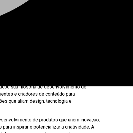
ento representou uma oportunidade estratégica
 de conteúdo e influenciadores, além de abrir
acou sua filosofia de desenvolvimento de
entes e criadores de conteúdo para
ões que aliam design, tecnologia e
desenvolvimento de produtos que unem inovação,
ara inspirar e potencializar a criatividade. A