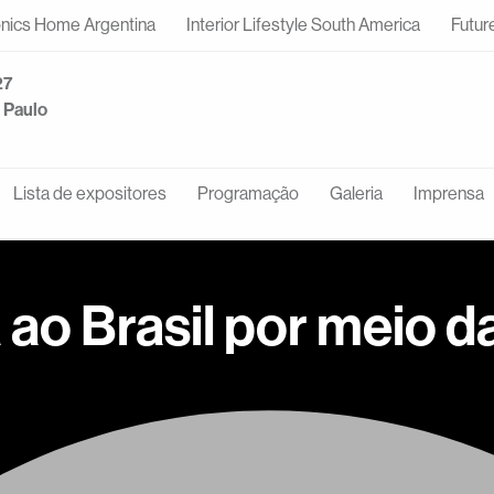
onics Home Argentina
Interior Lifestyle South America
Futur
27
o Paulo
Lista de expositores
Programação
Galeria
Imprensa
o Brasil por meio da