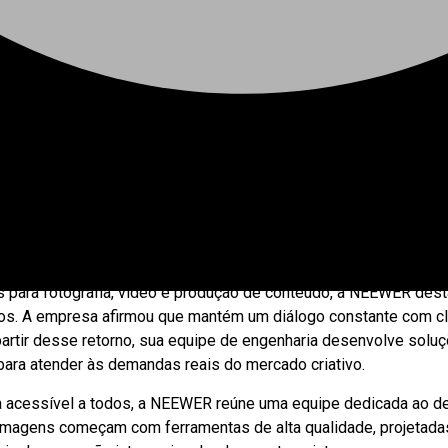
ua entrada oficial no mercado brasileiro. A participação no ev
lecer o relacionamento com distribuidores, varejistas, criadores
s para fotografia, vídeo e produção de conteúdo, a NEEWER dest
os. A empresa afirmou que mantém um diálogo constante com cli
artir desse retorno, sua equipe de engenharia desenvolve soluç
ara atender às demandas reais do mercado criativo.
iva acessível a todos, a NEEWER reúne uma equipe dedicada ao 
imagens começam com ferramentas de alta qualidade, projetadas p