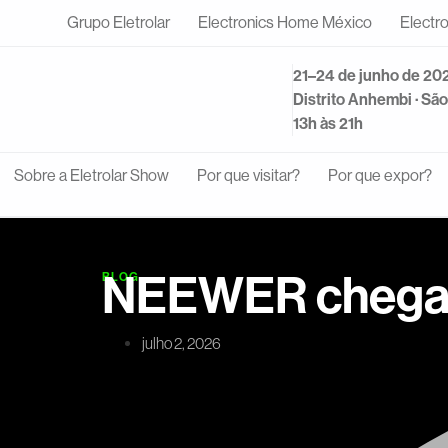
Grupo Eletrolar
Electronics Home México
Electr
21–24 de junho de 20
Distrito Anhembi · Sã
13h às 21h
Sobre a Eletrolar Show
Por que visitar?
Por que expor?
NEEWER chega a
BLOG
julho 2, 2026