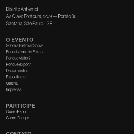
Distrito Anhembi
Av. Olavo Fontoura, 1209 — Portão 38
Santana, São Paulo – SP
O EVENTO
Sobre a Eletrolar Show
Ecossistema de Feiras
Por que visitar?
Por que expor?
Depoimentos
Expositores
Galeria
Imprensa
PARTICIPE
Quero Expor
Como Chegar