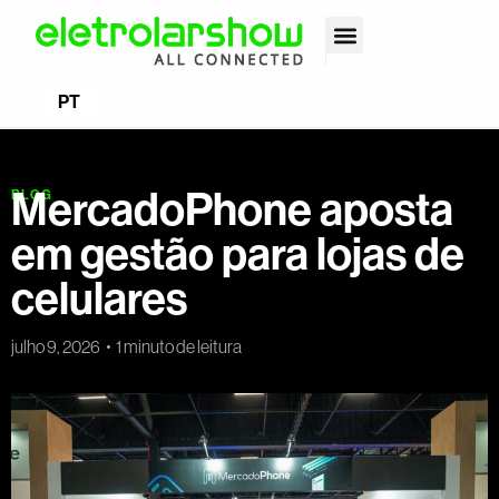
EN
PT
ES
MercadoPhone aposta
BLOG
em gestão para lojas de
celulares
julho 9, 2026
1 minuto de leitura