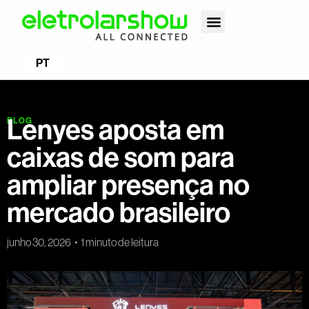
EN
PT
ES
Lenyes aposta em
BLOG
caixas de som para
ampliar presença no
mercado brasileiro
junho 30, 2026
1 minuto de leitura