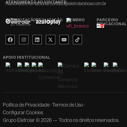
ATENDIMENTO AO VISITANTE
Nacional e internacional:
contato@eletrolarshow.com.br
ORGANIZAÇÃO
REALIZAÇÃO
MEMBRO
PARCEIRO
EDUCACIONAL
APOIO INSTITUCIONAL
Política de Privacidade
·
Termos de Uso
·
Configurar Cookies
Grupo Eletrolar © 2026 — Todos os direitos reservados.