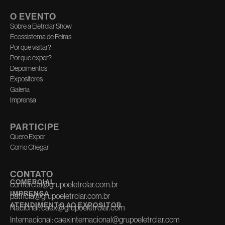
O EVENTO
Sobre a Eletrolar Show
Ecossistema de Feiras
Por que visitar?
Por que expor?
Depoimentos
Expositores
Galeria
Imprensa
PARTICIPE
Quero Expor
Como Chegar
CONTATO
COMERCIAL
comercial@grupoeletrolar.com.br
IMPRENSA
patricia@grupoeletrolar.com.br
ATENDIMENTO AO EXPOSITOR
Nacional:
caex@grupoeletrolar.com
Internacional:
caexinternacional@grupoeletrolar.com