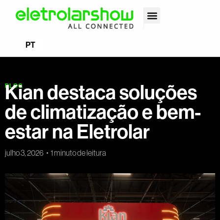
EN
PT
ES
Kian destaca soluções
BLOG
de climatização e bem-
estar na Eletrolar
julho 3, 2026
1 minuto de leitura