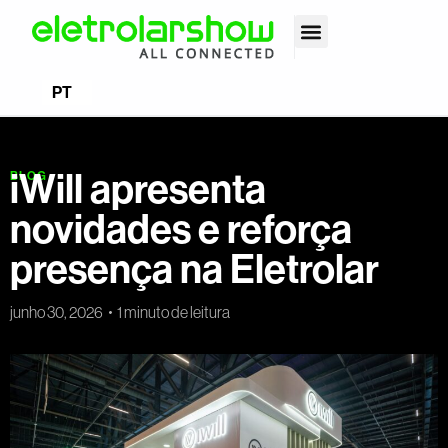
EN
PT
ES
iWill apresenta
BLOG
novidades e reforça
presença na Eletrolar
junho 30, 2026
1 minuto de leitura