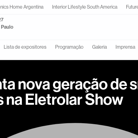
onics Home Argentina
Interior Lifestyle South America
Futur
27
o Paulo
Lista de expositores
Programação
Galeria
Imprensa
ta nova geração de 
s na Eletrolar Show