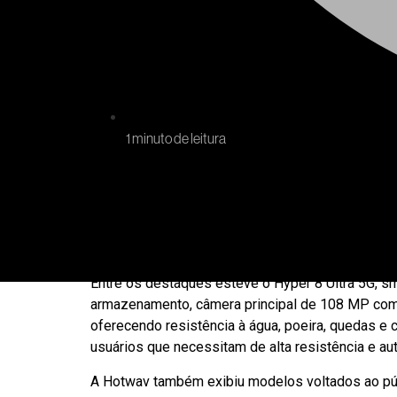
1 minuto de leitura
A Hotwav participou da Eletrolar Show 2026 apr
com design premium. Reconhecida por desenvolver 
atuação no mercado nacional, destacando soluçõ
Entre os destaques esteve o Hyper 8 Ultra 5G,
armazenamento, câmera principal de 108 MP com 
oferecendo resistência à água, poeira, quedas 
usuários que necessitam de alta resistência e au
A Hotwav também exibiu modelos voltados ao púb