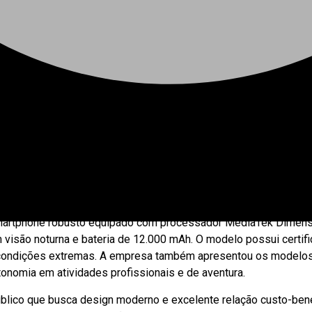
esentando seus principais lançamentos voltados aos segmentos
dispositivos resistentes para ambientes externos e de trabalho
es que combinam durabilidade, desempenho e custo-benefício.
 smartphone robusto equipado com processador MediaTek Dimens
visão noturna e bateria de 12.000 mAh. O modelo possui certi
e condições extremas. A empresa também apresentou os modelos
tonomia em atividades profissionais e de aventura.
lico que busca design moderno e excelente relação custo-benef