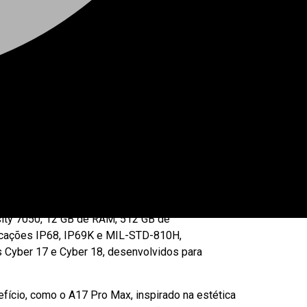
 de smartphones robustos, tablets e modelos
, a marca aproveitou a feira para reforçar sua
ity 7050, 12 GB de RAM, 512 GB de
ficações IP68, IP69K e MIL-STD-810H,
 Cyber 17 e Cyber 18, desenvolvidos para
ício, como o A17 Pro Max, inspirado na estética