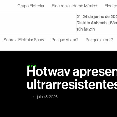
Grupo Eletrolar
Electronics Home México
Electr
21–24 de junho de 20
Distrito Anhembi · Sã
13h às 21h
Sobre a Eletrolar Show
Por que visitar?
Por que expor?
Hotwav apresen
BLOG
ultrarresistente
julho 5, 2026