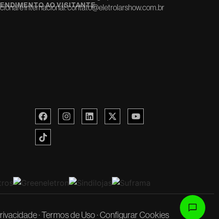
ENDIMENTO AO VISITANTE
ional e internacional:
contato@eletrolarshow.com.br
Privacidade
·
Termos de Uso
·
Configurar Cookies