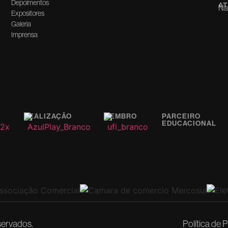
Depoimentos
AT
Nac
Expositores
Galeria
Imprensa
REALIZAÇÃO
MEMBRO
PARCEIRO
EDUCACIONAL
servados.
Política de 