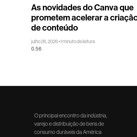
As novidades do Canva que
prometem acelerar a criaçã
de conteúdo
julho 26, 2026
1 minuto de leitura
O principal encontro da indústria,
varejo e distribuição de bens de
consumo duráveis da América