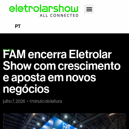
EN
PT
ES
FAM encerra Eletrolar
BLOG
Show com crescimento
e aposta em novos
negócios
julho 7, 2026
1 minuto de leitura