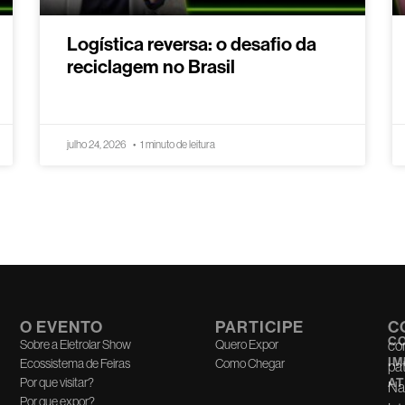
Logística reversa: o desafio da
reciclagem no Brasil
julho 24, 2026
1 minuto de leitura
O EVENTO
PARTICIPE
C
C
Sobre a Eletrolar Show
Quero Expor
co
I
Ecossistema de Feiras
Como Chegar
pa
Por que visitar?
AT
Na
Por que expor?