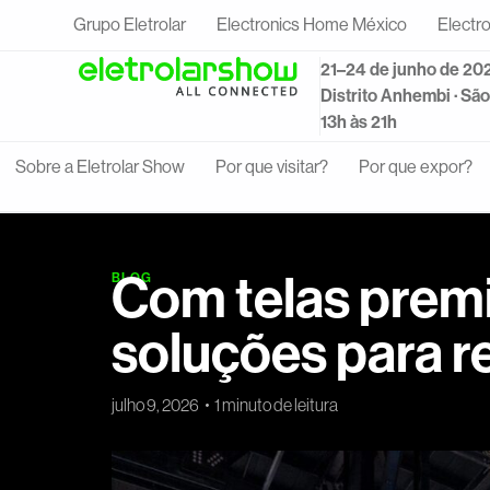
Grupo Eletrolar
Electronics Home México
Electr
21–24 de junho de 20
Distrito Anhembi · Sã
13h às 21h
Sobre a Eletrolar Show
Por que visitar?
Por que expor?
Com telas premi
BLOG
soluções para re
julho 9, 2026
1 minuto de leitura