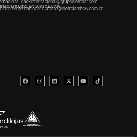
ernacional:
caexinternacional@grupoeletrolar.com
ENDIMENTO AO VISITANTE
ional e internacional:
contato@eletrolarshow.com.br