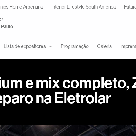
onics Home Argentina
Interior Lifestyle South America
Futur
27
o Paulo
Lista de expositores
Programação
Galeria
Impren
um e mix completo, 
paro na Eletrolar