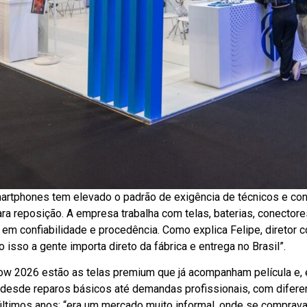
artphones tem elevado o padrão de exigência de técnicos e co
 reposição. A empresa trabalha com telas, baterias, conectores
 em confiabilidade e procedência. Como explica Felipe, diretor c
do isso a gente importa direto da fábrica e entrega no Brasil”.
w 2026 estão as telas premium que já acompanham película e, em
 desde reparos básicos até demandas profissionais, com diferen
ltimos anos: “era um mercado muito informal, onde se comprava 