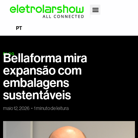
EN
PT
ES
Bellaforma mira
BLOG
expansão com
embalagens
sustentáveis
maio 12, 2026
1 minuto de leitura