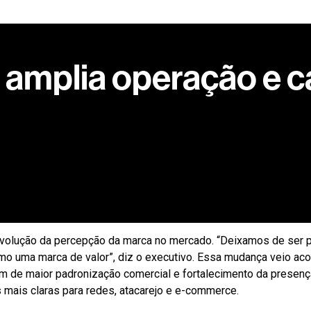
amplia operação e c
 reflete um processo de consolidação e ganho de posicionam
a de 15% até aqui, superando nossas expectativas iniciais”, af
eada em disciplina comercial, execução e foco em eficiência, e
 evolução da percepção da marca no mercado. “Deixamos de ser
o uma marca de valor”, diz o executivo. Essa mudança veio aco
ém de maior padronização comercial e fortalecimento da presença
mais claras para redes, atacarejo e e-commerce.