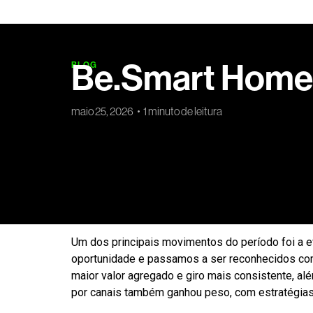
Be.Smart Home 
BLOG
maio 25, 2026
1 minuto de leitura
O desempenho daBe.SmartHome ao longo de 2026
macroeconômico mais desafiador. “Crescemos acim
empresa. O resultado reforça uma estratégia bas
pressão de custos na cadeia.
Um dos principais movimentos do período foi a
oportunidade e passamos a ser reconhecidos com
maior valor agregado e giro mais consistente, al
por canais também ganhou peso, com estratégias 