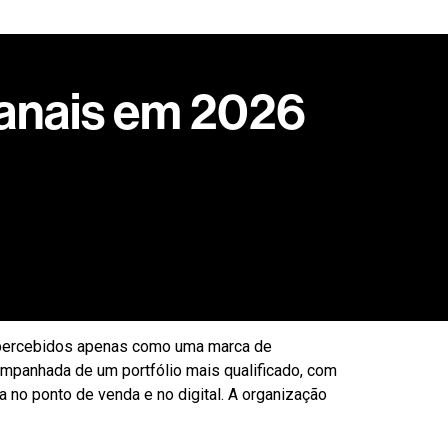
anais em 2026
ento no varejo, mesmo em um ambiente
irma Jacson Cirino da Silva, presidente da
m meio a um cenário de consumo mais seletivo e
 percebidos apenas como uma marca de
mpanhada de um portfólio mais qualificado, com
 no ponto de venda e no digital. A organização