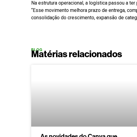
Na estrutura operacional, a logística passou a te
“Esse movimento melhora prazo de entrega, compe
consolidação do crescimento, expansão de categor
BLOG
Matérias relacionados
As novidades do Canva que