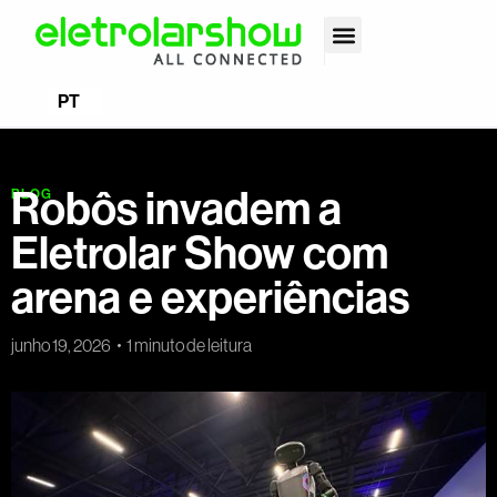
EN
PT
ES
Robôs invadem a
BLOG
Eletrolar Show com
arena e experiências
junho 19, 2026
1 minuto de leitura