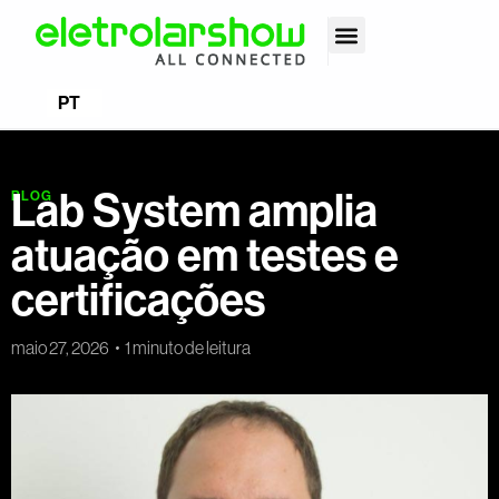
EN
PT
ES
Lab System amplia
BLOG
atuação em testes e
certificações
maio 27, 2026
1 minuto de leitura