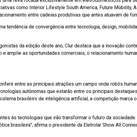
er uma feira focada exclusivamente em eletrodomésticos para se
ativas como Interior Lifestyle South America, Future Mobility, 
acionamento entre cadeias produtivas que antes atuavam de for
a tendência de convergência entre tecnologia, design, mobilidad
tagonistas da edição deste ano, Clur destaca que a inovação con
ão e amplie as oportunidades comerciais, o relacionamento hum
conferir entre as principais atrações um campo onde robôs huma
s tecnologias autônomas que estarão entre os principais destaques
tema brasileiro de inteligência artificial, a competição marca 
ntes às tecnologias que irão transformar o futuro da sociedade.
ca brasileira”, afirma o presidente da Eletrolar Show All Conne