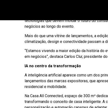
multissetorial da América Latina e um dos princip
Durante quatro dias, mais de mil empresas expos
tecnologias que devem moldar o futuro do consum
negócios ao longo do evento.
Mais do que uma vitrine de lançamentos, a edição 
climatização, design e conectividade passam a 
“Estamos vivendo a maior edição da história do 
em negócios”, destaca Carlos Clur, presidente do 
IA no centro da transformação
A inteligência artificial aparece como um dos pr
lançamentos das marcas expositoras, que apresen
residencial e mobilidade.
Na Casa All Connected, espaço de 300 m² dedicad
transformando o conceito de casa inteligente. A
personalização e automação capazes de adaptar 