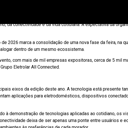
ais hubs de negócios, inovação e relacionamento entre indústria 
itores, cerca de 5 mil marcas e dezenas de milhares de profissi
o, da conectividade e da vida cotidiana. A expectativa da orga
de 2026 marca a consolidação de uma nova fase da feira, na qual 
dialogar dentro de um mesmo ecossistema.
evento, com mais de mil empresas expositoras, cerca de 5 mil ma
Grupo Eletrolar All Connected.
incipais eixos da edição deste ano. A tecnologia está presente 
tam aplicações para eletrodomésticos, dispositivos conectados
o à demonstração de tecnologias aplicadas ao cotidiano, os vis
 conectividade deixa de ser apenas uma ponte entre usuários e 
ambientes às preferências de cada morador.