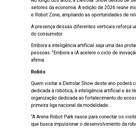
Ao longo dos anos, a Eletrolar Show deixou de s
setores da economia. A edição de 2026 reúne inici
e Robot Zone, ampliando as oportunidades de rel
A presença dessas diferentes verticais reforça um
do consumidor.
Embora a inteligência artificial seja uma das pro
pessoas. “Embora a IA acelere o ciclo de inovaç
afirma.
Robôs
Quem visitar a Eletrolar Show deste ano poderá 
dedicada à robótica, à inteligência artificial e à
organização dedicada ao fortalecimento do ecossis
primeira liga nacional da modalidade.
“A Arena Robot Park nasce para conectar os visita
que busca impulsionar o desenvolvimento da robóti