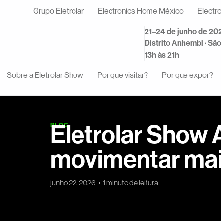
Grupo Eletrolar
Electronics Home México
Electr
21–24 de junho de 20
Distrito Anhembi · Sã
13h às 21h
Sobre a Eletrolar Show
Por que visitar?
Por que expor?
Eletrolar Show 
BLOG
movimentar mai
junho 22, 2026
1 minuto de leitura
A 19ª edição da Eletrolar Show All Connected com