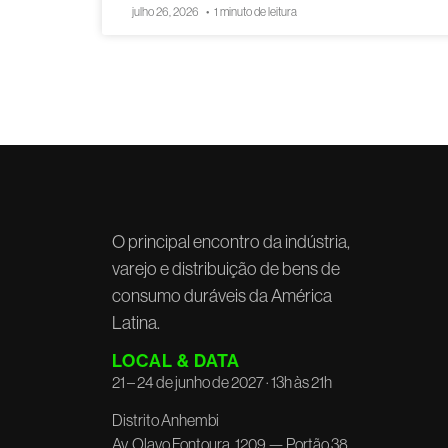
julho 26, 2026
1 minuto de leitura
O principal encontro da indústria,
varejo e distribuição de bens de
consumo duráveis da América
Latina.
LOCAL & DATA
21 – 24 de junho de 2027 · 13h às 21h
Distrito Anhembi
Av. Olavo Fontoura, 1209 — Portão 38