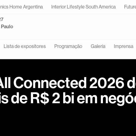
onics Home Argentina
Interior Lifestyle South America
Futur
27
o Paulo
Lista de expositores
Programação
Galeria
Imprensa
All Connected 2026 
s de R$ 2 bi em negó
eçou nesta segunda-feira (22), no Distrito Anhembi, em São Pau