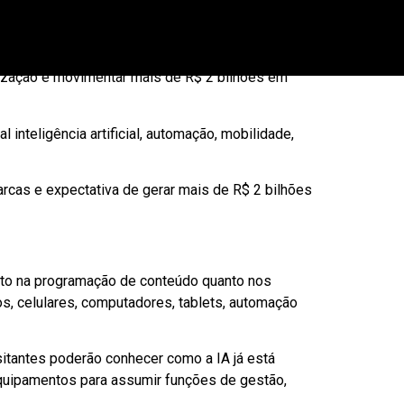
e varejo do continente.
onais terão a oportunidade de conhecer as
nização é movimentar mais de R$ 2 bilhões em
inteligência artificial, automação, mobilidade,
rcas e expectativa de gerar mais de R$ 2 bilhões
tanto na programação de conteúdo quanto nos
, celulares, computadores, tablets, automação
itantes poderão conhecer como a IA já está
equipamentos para assumir funções de gestão,