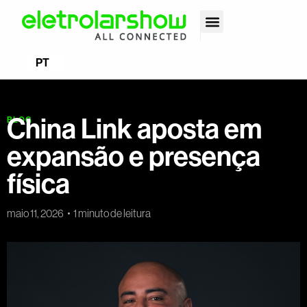
EN
PT
ES
China Link aposta em
BLOG
expansão e presença
física
maio 11, 2026
1 minuto de leitura