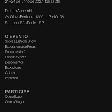
21 – 24 de junho de 2027 · 13h às 21h
Distrito Anhembi
Av. Olavo Fontoura, 1209 — Portão 38
Santana, São Paulo – SP
O EVENTO
Sobre a Eletrolar Show
Ecossistema de Feiras
Por que visitar?
Por que expor?
Depoimentos
Expositores
Galeria
Imprensa
PARTICIPE
Quero Expor
Como Chegar