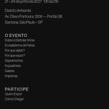
21 – 24 de junho de 2027 · 13h às 21h
Distrito Anhembi
Av. Olavo Fontoura, 1209 — Portão 38
Santana, São Paulo – SP
O EVENTO
Sobre a Eletrolar Show
Ecossistema de Feiras
Por que visitar?
Por que expor?
Depoimentos
Expositores
Galeria
Imprensa
PARTICIPE
Quero Expor
Como Chegar